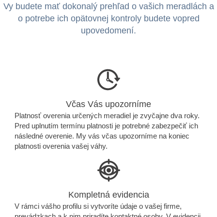
Vy budete mať dokonalý prehľad o vašich meradlách a
o potrebe ich opätovnej kontroly budete vopred
upovedomení.
Včas Vás upozorníme
Platnosť overenia určených meradiel je zvyčajne dva roky.
Pred uplnutím termínu platnosti je potrebné zabezpečiť ich
následné overenie. My vás včas upozorníme na koniec
platnosti overenia vašej váhy.
Kompletná evidencia
V rámci vášho profilu si vytvoríte údaje o vašej firme,
prevádzkach a k nim priradíte kontaktné osoby. V evidencii